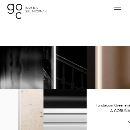
Proyectos
Estudio
Equipo
Contacto
Fundación Greenali
Legal
A CORUÑ